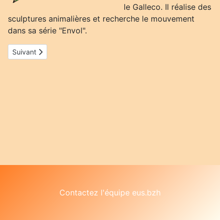
le Galleco. Il réalise des
sculptures animalières et recherche le mouvement
dans sa série "Envol".
Article suivant : Autrement
Suivant
Contactez l'équipe eus.bzh